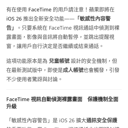
有在使用
FaceTime
的用戶請注意！蘋果即將在
iOS 26
推出全新安全功能——
「敏感性內容警
告」
。只要系統在 FaceTime 視訊通話中偵測到裸
露畫面，影像與音訊將自動暫停，並跳出提醒視
窗，讓用戶自行決定是否繼續或結束通話。
這項功能原本是為
兒童帳號
設計的安全機制，但
在最新測試版中，即使是
成人帳號
也會觸發，引發
不少使用者驚訝與討論。
FaceTime 視訊自動偵測裸露畫面 保護機制全面
升級
「敏感性內容警告」是 iOS 26 擴大
通訊安全保護