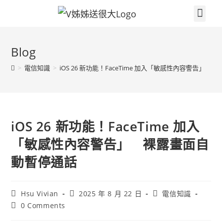
關於V姐姐
續約贈品任你挑
繳費集點兌換區
門市據點
V姐姐聊天室
3c小技巧
電信知識
高雄大小事
Blog
>
電信知識
>
iOS 26 新功能！FaceTime 加入「敏感性內容警告」
iOS 26 新功能！FaceTime 加入
「敏感性內容警告」 裸露畫面自
動暫停通話
Hsu Vivian
2025 年 8 月 22 日
電信知識
0 Comments