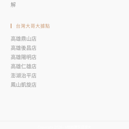
解
台灣大哥大據點
高雄鼎山店
高雄後昌店
高雄陽明店
高雄仁雄店
澎湖治平店
鳳山凱旋店
Copyright 2026 - V姐姐獨家送很大