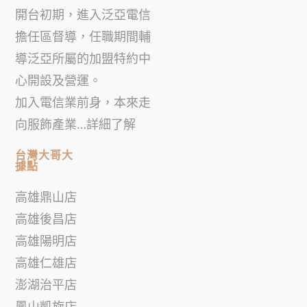
開台初期，進入泛亞電信
擔任區督導，任職期間輔
導泛亞所屬的加盟特約中
心開設及營運。
加入電信業前身，本來走
向服飾產業…
詳細了解
台灣大哥大
據點
高雄鼎山店
高雄後昌店
高雄陽明店
高雄仁雄店
澎湖治平店
鳳山凱旋店