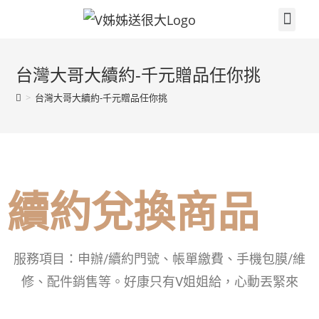
關於V姐姐
續約贈品任你挑
繳費集點兌換區
門市據點
V姐姐聊天室
3c小技巧
電信知識
高雄大小事
台灣大哥大續約-千元贈品任你挑
>
台灣大哥大續約-千元贈品任你挑
續約兌換商品
服務項目：申辦/續約門號、帳單繳費、手機包膜/維
修、配件銷售等。好康只有V姐姐給，心動丟緊來