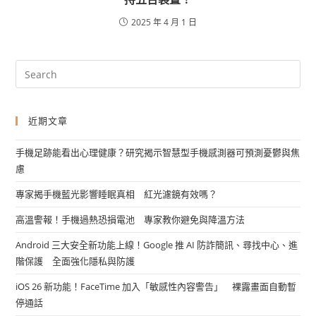
2025 年 4 月 1 日
近期文章
手機足跡能看出心理健康？研究揭示智慧型手機感測器可預測憂鬱與焦
慮
專家揭手機藍光影響睡眠真相 紅光濾鏡有效嗎？
高溫警報！手機過熱恐損電池 專家教你避免與降溫方法
Android 三大安全新功能上線！Google 推 AI 防詐簡訊、尋找中心、進
階保護 全面強化隱私與防護
iOS 26 新功能！FaceTime 加入「敏感性內容警告」 裸露畫面自動暫
停通話