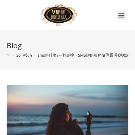
首頁
關於V姐姐
續約贈品任你挑
繳費集點兌換區
門市據點
V姐姐聊天室
Blog
>
3c小技巧
>
sms是什麼?一秒即達，SMS短信服務讓你靈活發送訊息!