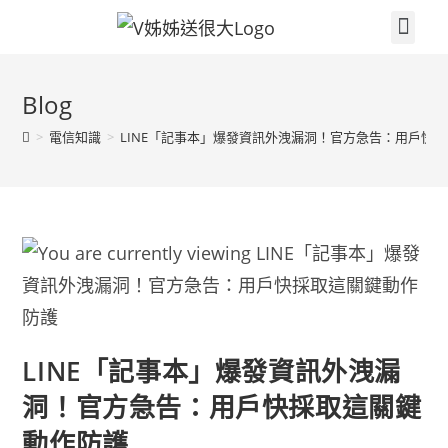
關於V姐姐
續約贈品任你挑
繳費集點兌換區
門市據點
V姐姐聊天室
3c小技巧
電信知識
高雄大小事
Blog
>
電信知識
>
LINE「記事本」爆發資訊外洩漏洞！官方急告：用戶快
LINE「記事本」爆發資訊外洩漏
洞！官方急告：用戶快採取這關鍵
動作防護