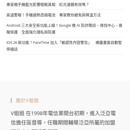
專家揭手機藍光影響睡眠真相 紅光濾鏡有效嗎？
高溫警報！手機過熱恐損電池 專家教你避免與降溫方法
Android 三大安全新功能上線！Google 推 AI 防詐簡訊、尋找中心、進
階保護 全面強化隱私與防護
iOS 26 新功能！FaceTime 加入「敏感性內容警告」 裸露畫面自動暫
停通話
關於V姐姐
V姐姐 在1998年電信業開台初期，進入泛亞電
信擔任區督導，任職期間輔導泛亞所屬的加盟