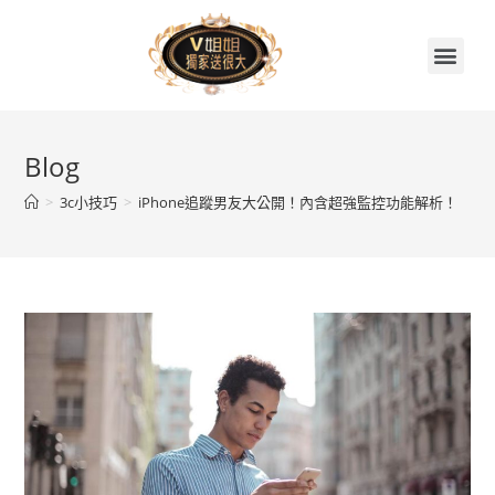
首頁
關於V姐姐
續約贈品任你挑
繳費集點兌換區
門市據點
V姐姐聊天室
Blog
>
3c小技巧
>
iPhone追蹤男友大公開！內含超強監控功能解析！