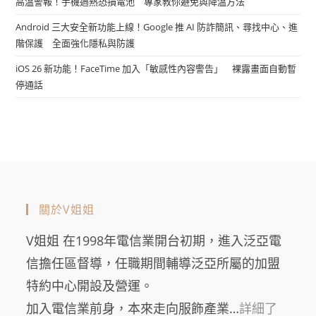
高溫警報！手機過熱恐損電池 專家教你避免與降溫方法
Android 三大安全新功能上線！Google 推 AI 防詐簡訊、尋找中心、進
階保護 全面強化隱私與防護
iOS 26 新功能！FaceTime 加入「敏感性內容警告」 裸露畫面自動暫
停通話
關於V姐姐
V姐姐 在1998年電信業開台初期，進入泛亞電
信擔任區督導，任職期間輔導泛亞所屬的加盟
特約中心開設及營運。
加入電信業前身，本來走向服飾產業…
詳細了