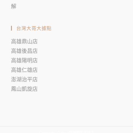
解
台灣大哥大據點
高雄鼎山店
高雄後昌店
高雄陽明店
高雄仁雄店
澎湖治平店
鳳山凱旋店
Copyright 2026 - V姐姐獨家送很大