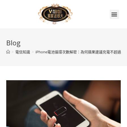
首頁
關於V姐姐
續約贈品任你挑
繳費集點兌換區
門市據點
V姐姐聊天室
Blog
>
電信知識
>
iPhone電池循環次數解密：為何蘋果建議充電不超過80