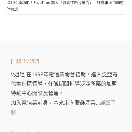
iOS 26 新功能！FaceTime 加入「敏感性內容警告」 裸露畫面自動暫
停通話
關於V姐姐
V姐姐 在1998年電信業開台初期，進入泛亞電
信擔任區督導，任職期間輔導泛亞所屬的加盟
特約中心開設及營運。
加入電信業前身，本來走向服飾產業…
詳細了
解