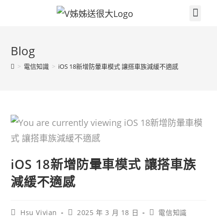
關於V姐姐
續約贈品任你挑
繳費集點兌換區
門市據點
V姐姐聊天室
3c小技巧
電信知識
高雄大小事
Blog
>
電信知識
>
iOS 18新增防暈車模式 讓搭車族減緩不適感
iOS 18新增防暈車模式 讓搭車族
減緩不適感
Hsu Vivian
2025 年 3 月 18 日
電信知識