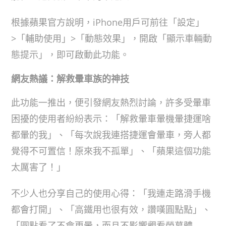
根據蘋果官方說明，iPhone用戶可前往「設定」
>「輔助使用」>「動態效果」，開啟「顯示車輛動
態提示」，即可啟動此功能。
網友熱議：解救暈車族的神技
此功能一推出，便引發網友熱烈討論，許多受暈車
困擾的使用者紛紛表示：「解救暈車暈機暈捷運啥
都暈的我」、「每次說我連搭捷運會暈車，旁人都
覺得不可置信！原來我不孤單」、「蘋果這個功能
太厲害了！」
不少人也分享自己的使用心得：「我連走路滑手機
都會打開」、「高鐵用也很有效，讚嘆圓點點」、
「圓點看了不會更暈，而且不影響觀看螢幕體