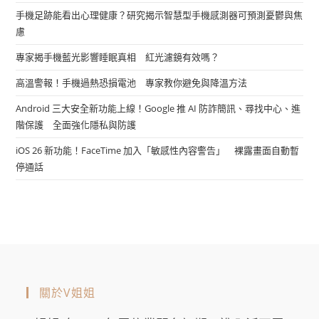
手機足跡能看出心理健康？研究揭示智慧型手機感測器可預測憂鬱與焦
慮
專家揭手機藍光影響睡眠真相 紅光濾鏡有效嗎？
高溫警報！手機過熱恐損電池 專家教你避免與降溫方法
Android 三大安全新功能上線！Google 推 AI 防詐簡訊、尋找中心、進
階保護 全面強化隱私與防護
iOS 26 新功能！FaceTime 加入「敏感性內容警告」 裸露畫面自動暫
停通話
關於V姐姐