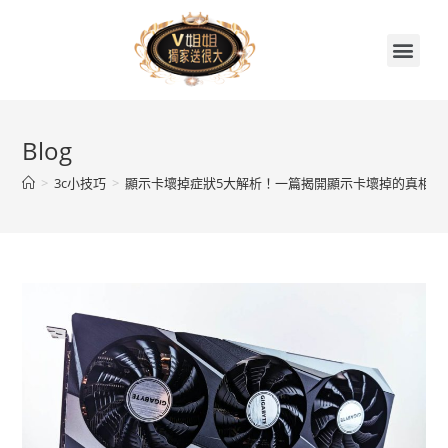
首頁
關於V姐姐
續約贈品任你挑
繳費集點兌換區
門市據點
V姐姐聊天室
Blog
>
3c小技巧
>
顯示卡壞掉症狀5大解析！一篇揭開顯示卡壞掉的真相！