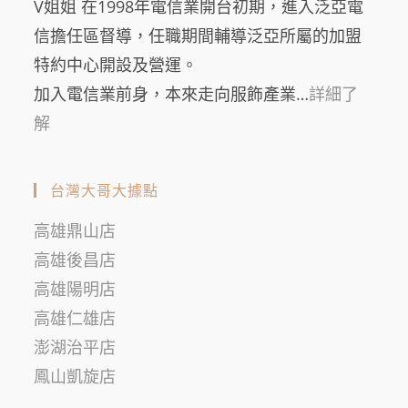
V姐姐 在1998年電信業開台初期，進入泛亞電
信擔任區督導，任職期間輔導泛亞所屬的加盟
特約中心開設及營運。
加入電信業前身，本來走向服飾產業…
詳細了
解
台灣大哥大據點
高雄鼎山店
高雄後昌店
高雄陽明店
高雄仁雄店
澎湖治平店
鳳山凱旋店