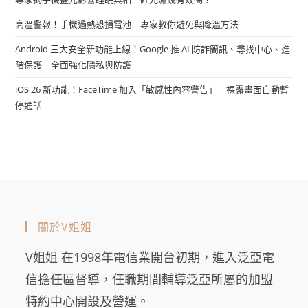
高溫警報！手機過熱恐損電池 專家教你避免與降溫方法
Android 三大安全新功能上線！Google 推 AI 防詐簡訊、尋找中心、進
階保護 全面強化隱私與防護
iOS 26 新功能！FaceTime 加入「敏感性內容警告」 裸露畫面自動暫
停通話
關於V姐姐
V姐姐 在1998年電信業開台初期，進入泛亞電
信擔任區督導，任職期間輔導泛亞所屬的加盟
特約中心開設及營運。