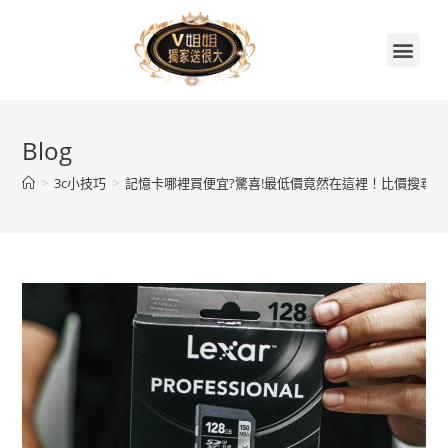
首頁
關於V姐姐
續約贈品任你挑
繳費集點兌換區
門市據點
V姐姐聊天室
Blog
>
3c小技巧
>
記憶卡哪裡買便宜?驚喜!最低價竟然在這裡！比價搜尋引