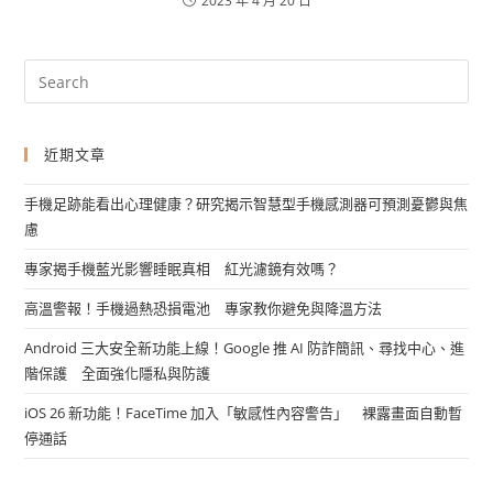
2023 年 4 月 20 日
近期文章
手機足跡能看出心理健康？研究揭示智慧型手機感測器可預測憂鬱與焦
慮
專家揭手機藍光影響睡眠真相 紅光濾鏡有效嗎？
高溫警報！手機過熱恐損電池 專家教你避免與降溫方法
Android 三大安全新功能上線！Google 推 AI 防詐簡訊、尋找中心、進
階保護 全面強化隱私與防護
iOS 26 新功能！FaceTime 加入「敏感性內容警告」 裸露畫面自動暫
停通話