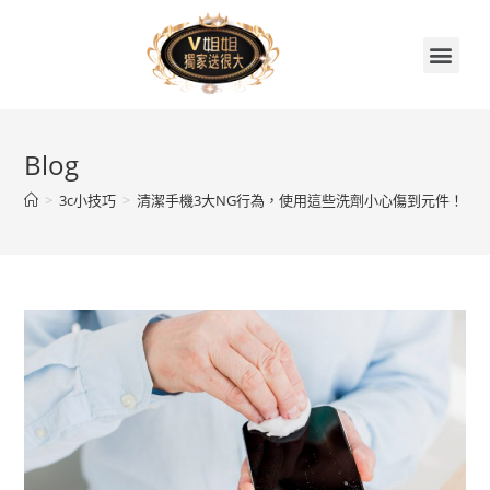
首頁
關於V姐姐
續約贈品任你挑
繳費集點兌換區
門市據點
V姐姐聊天室
Blog
>
3c小技巧
>
清潔手機3大NG行為，使用這些洗劑小心傷到元件！