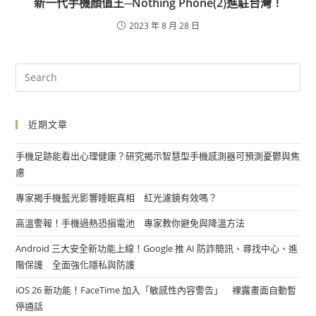
新一代手機顏值王─Nothing Phone(2)進駐台灣！
2023 年 8 月 28 日
近期文章
手機足跡能看出心理健康？研究揭示智慧型手機感測器可預測憂鬱與焦
慮
專家揭手機藍光影響睡眠真相 紅光濾鏡有效嗎？
高溫警報！手機過熱恐損電池 專家教你避免與降溫方法
Android 三大安全新功能上線！Google 推 AI 防詐簡訊、尋找中心、進
階保護 全面強化隱私與防護
iOS 26 新功能！FaceTime 加入「敏感性內容警告」 裸露畫面自動暫
停通話