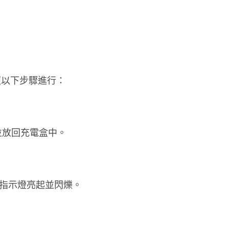
照以下步驟進行：
並放回充電盒中。
色指示燈亮起並閃爍。