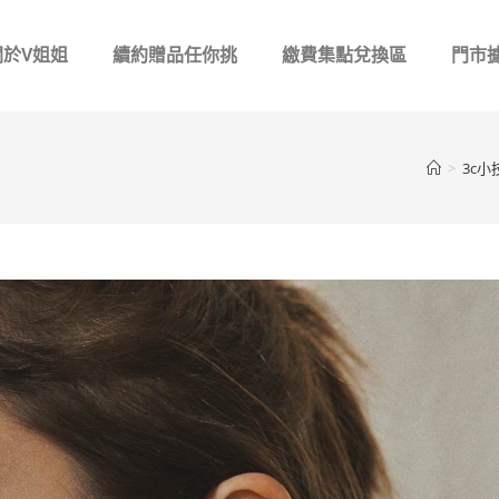
關於V姐姐
續約贈品任你挑
繳費集點兌換區
門市
>
3c小