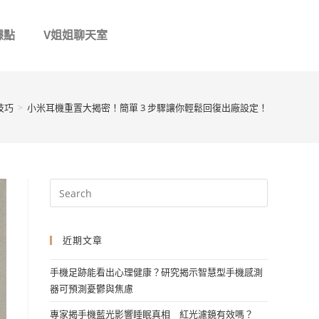
據點
V姐姐聊天室
技巧
>
小米耳機重置大揭密！簡單 3 步驟讓你輕鬆回復出廠設定！
近期文章
手機足跡能看出心理健康？研究揭示智慧型手機感測
器可預測憂鬱與焦慮
專家揭手機藍光影響睡眠真相 紅光濾鏡有效嗎？