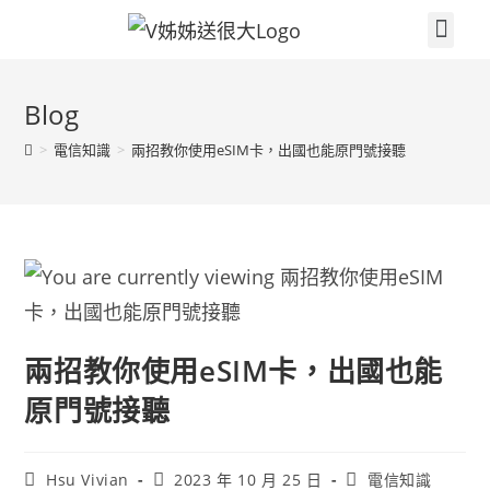
關於V姐姐
續約贈品任你挑
繳費集點兌換區
門市據點
V姐姐聊天室
3c小技巧
電信知識
高雄大小事
Blog
>
電信知識
>
兩招教你使用eSIM卡，出國也能原門號接聽
兩招教你使用eSIM卡，出國也能
原門號接聽
Hsu Vivian
2023 年 10 月 25 日
電信知識