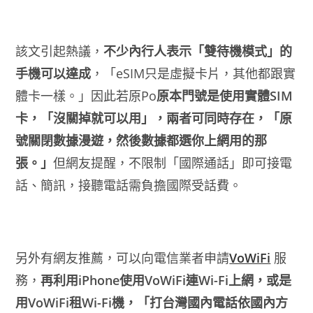
該文引起熱議，
不少內行人表示「雙待機模式」的
手機可以達成
，「eSIM只是虛擬卡片，其他都跟實
體卡一樣。」因此若原Po
原本門號是使用實體SIM
卡，「沒關掉就可以用」，兩者可同時存在，「原
號關閉數據漫遊，然後數據都選你上網用的那
張。」
但網友提醒，不限制「國際通話」即可接電
話、簡訊，接聽電話需負擔國際受話費。
另外有網友推薦，可以向電信業者申請
VoWiFi
服
務，
再利用iPhone使用VoWiFi連Wi-Fi上網，或是
用VoWiFi租Wi-Fi機，「打台灣國內電話依國內方